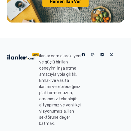
Hemen İlan Ver
ilanlar.com olarak, yeni
ve güçlü bir ilan
deneyimi inşa etme
amacıyla yola çıktık.
Emlak ve vasıta
ilanları verebileceğiniz
platformumuzda,
amacımız teknolojik
altyapımız ve yenilikçi
vizyonumuzla, ilan
sektörüne değer
katmak.