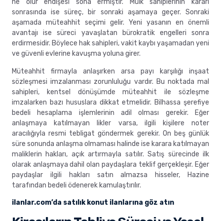
ne olur endişesi sona ermiştir. Mülk sahiplerinin kararı
sonrasında ise süreç, bir sonraki aşamaya geçer. Sonraki
aşamada müteahhit seçimi gelir. Yeni yasanın en önemli
avantajı ise süreci yavaşlatan bürokratik engelleri sonra
erdirmesidir. Böylece hak sahipleri, vakit kaybı yaşamadan yeni
ve güvenli evlerine kavuşma yoluna girer.
Müteahhit firmayla anlaşırken arsa payı karşılığı inşaat
sözleşmesi imzalanması zorunluluğu vardır. Bu noktada mal
sahipleri, kentsel dönüşümde müteahhit ile sözleşme
imzalarken bazı hususlara dikkat etmelidir. Bilhassa şerefiye
bedeli hesaplama işlemlerinin adil olması gerekir. Eğer
anlaşmaya katılmayan likler varsa, ilgili kişilere noter
aracılığıyla resmi tebligat göndermek gerekir. On beş günlük
süre sonunda anlaşma olmaması halinde ise karara katılmayan
maliklerin hakları, açık artırmayla satılır. Satış sürecinde ilk
olarak anlaşmaya dahil olan paydaşlara teklif gerçekleşir. Eğer
paydaşlar ilgili hakları satın almazsa hisseler, Hazine
tarafından bedeli ödenerek kamulaştırılır.
ilanlar.com’da satılık konut ilanlarına göz atın