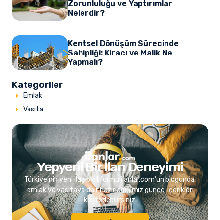
Zorunluluğu ve Yaptırımlar
Nelerdir?
Kentsel Dönüşüm Sürecinde
Sahipliği: Kiracı ve Malik Ne
Yapmalı?
Kategoriler
Emlak
Vasıta
Yepyeni Bir İlan Deneyimi
Türkiye’nin yeni ilan platformu ilanlar.com’un blogunda,
emlak ve vasıtaya dair hazırladığımız güncel içerikleri
keşfedebilirsiniz.