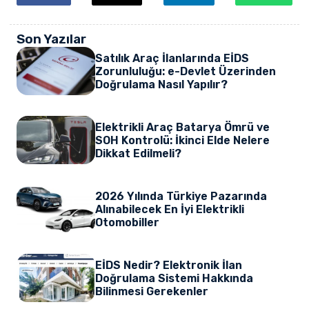
Son Yazılar
Satılık Araç İlanlarında EİDS
Zorunluluğu: e-Devlet Üzerinden
Doğrulama Nasıl Yapılır?
Elektrikli Araç Batarya Ömrü ve
SOH Kontrolü: İkinci Elde Nelere
Dikkat Edilmeli?
2026 Yılında Türkiye Pazarında
Alınabilecek En İyi Elektrikli
Otomobiller
EİDS Nedir? Elektronik İlan
Doğrulama Sistemi Hakkında
Bilinmesi Gerekenler