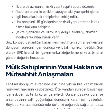
İlk olarak uzmanlar, riskli yapı tespit raporu düzenler.
Raporun onayı ile birlikte tapuya riskli yapı şerhi işlenir.
İlgili hususlar, hak sahiplerine tebliğ edilir.
Hak sahipleri, 15 gün içerisinde riskli yapı kararına itiraz
etme hakkına sahiptir.
Çevre, Şehircilik ve İklim Değişikliği Bakanlığı, itirazları
inceleyerek nihai kararı verir.
Söz konusu bakanlığın kararı kesinleştikten sonra ise kentsel
dönüşüm sürecinin geri dönüşü ve iptali mümkün değildir. Son
olarak SPK lisanslı bir gayrimenkul değerleme şirketi, binanın
güncel değerini hesaplar.
Mülk Sahiplerinin Yasal Hakları ve
Müteahhit Anlaşmaları
Kentsel dönüşüm sürecinde eski bina yıkılsa bile kat malikleri
mülkiyet haklarını kaybetmez. Öte yandan sürecin başlaması
için eskiden üçte iki kuralı gerekliydi. Güncel yasaya göre ise
arsa payının salt çoğunluğu, dönüşüm kararı için yeterlidir.
Böylece kentsel dönüşümde üçte iki çoğunluk sağlanamazsa