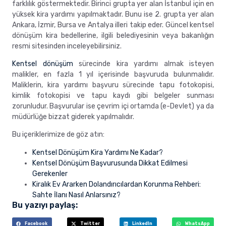
farklılık göstermektedir. Birinci grupta yer alan İstanbul için en
yüksek kira yardımı yapılmaktadır. Bunu ise 2. grupta yer alan
Ankara, İzmir, Bursa ve Antalya illeri takip eder. Güncel kentsel
dönüşüm kira bedellerine, ilgili belediyesinin veya bakanlığın
resmi sitesinden inceleyebilirsiniz.
Kentsel dönüşüm
sürecinde kira yardımı almak isteyen
malikler, en fazla 1 yıl içerisinde başvuruda bulunmalıdır.
Maliklerin, kira yardımı başvuru sürecinde tapu fotokopisi,
kimlik fotokopisi ve tapu kaydı gibi belgeler sunması
zorunludur. Başvurular ise çevrim içi ortamda (e-Devlet) ya da
müdürlüğe bizzat giderek yapılmalıdır.
Bu içeriklerimize de göz atın:
Kentsel Dönüşüm Kira Yardımı Ne Kadar?
Kentsel Dönüşüm Başvurusunda Dikkat Edilmesi
Gerekenler
Kiralık Ev Ararken Dolandırıcılardan Korunma Rehberi:
Sahte İlanı Nasıl Anlarsınız?
Bu yazıyı paylaş:
Facebook
Twitter
LinkedIn
WhatsApp