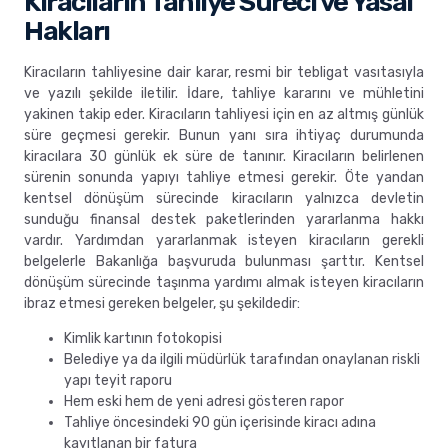
Kiracıların Tahliye Süreci ve Yasal
Hakları
Kiracıların tahliyesine dair karar, resmi bir tebligat vasıtasıyla
ve yazılı şekilde iletilir. İdare, tahliye kararını ve mühletini
yakinen takip eder. Kiracıların tahliyesi için en az altmış günlük
süre geçmesi gerekir. Bunun yanı sıra ihtiyaç durumunda
kiracılara 30 günlük ek süre de tanınır. Kiracıların belirlenen
sürenin sonunda yapıyı tahliye etmesi gerekir. Öte yandan
kentsel dönüşüm sürecinde kiracıların yalnızca devletin
sunduğu finansal destek paketlerinden yararlanma hakkı
vardır. Yardımdan yararlanmak isteyen kiracıların gerekli
belgelerle Bakanlığa başvuruda bulunması şarttır. Kentsel
dönüşüm sürecinde taşınma yardımı almak isteyen kiracıların
ibraz etmesi gereken belgeler, şu şekildedir:
Kimlik kartının fotokopisi
Belediye ya da ilgili müdürlük tarafından onaylanan riskli
yapı teyit raporu
Hem eski hem de yeni adresi gösteren rapor
Tahliye öncesindeki 90 gün içerisinde kiracı adına
kayıtlanan bir fatura