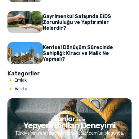
Gayrimenkul Satışında EİDS
Zorunluluğu ve Yaptırımlar
Nelerdir?
Kentsel Dönüşüm Sürecinde
Sahipliği: Kiracı ve Malik Ne
Yapmalı?
Kategoriler
Emlak
Vasıta
Yepyeni Bir İlan Deneyimi
Türkiye’nin yeni ilan platformu ilanlar.com’un blogunda,