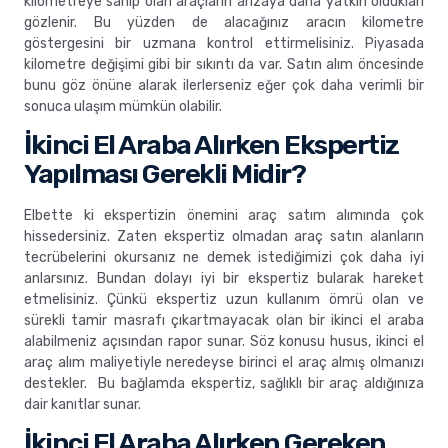
kilometreye sahip olan araçların arızaya daha yatkın oldukları
gözlenir. Bu yüzden de alacağınız aracın kilometre
göstergesini bir uzmana kontrol ettirmelisiniz. Piyasada
kilometre değişimi gibi bir sıkıntı da var. Satın alım öncesinde
bunu göz önüne alarak ilerlerseniz eğer çok daha verimli bir
sonuca ulaşım mümkün olabilir.
İkinci El Araba Alırken Ekspertiz
Yapılması Gerekli Midir?
Elbette ki ekspertizin önemini araç satım alımında çok
hissedersiniz. Zaten ekspertiz olmadan araç satın alanların
tecrübelerini okursanız ne demek istediğimizi çok daha iyi
anlarsınız. Bundan dolayı iyi bir ekspertiz bularak hareket
etmelisiniz. Çünkü ekspertiz uzun kullanım ömrü olan ve
sürekli tamir masrafı çıkartmayacak olan bir ikinci el araba
alabilmeniz açısından rapor sunar. Söz konusu husus, ikinci el
araç alım maliyetiyle neredeyse birinci el araç almış olmanızı
destekler. Bu bağlamda ekspertiz, sağlıklı bir araç aldığınıza
dair kanıtlar sunar.
İkinci El Araba Alırken Gereken