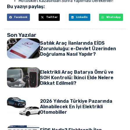
Motosiklet Kazasından Sonra Yapılması Gerekenler!
Bu yazıyı paylaş:
Facebook
Twitter
LinkedIn
WhatsApp
Son Yazılar
Satılık Araç İlanlarında EİDS
Zorunluluğu: e-Devlet Üzerinden
Doğrulama Nasıl Yapılır?
Elektrikli Araç Batarya Ömrü ve
SOH Kontrolü: İkinci Elde Nelere
Dikkat Edilmeli?
2026 Yılında Türkiye Pazarında
Alınabilecek En İyi Elektrikli
Otomobiller