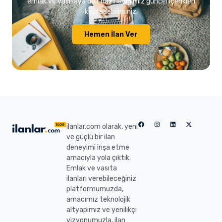
emlak ve vasıtaya dair hazırladığımız güncel içerikleri
keşfedebilirsiniz.
Hemen İlan Ver
ilanlar.com olarak, yeni
ve güçlü bir ilan
deneyimi inşa etme
amacıyla yola çıktık.
Emlak ve vasıta
ilanları verebileceğiniz
platformumuzda,
amacımız teknolojik
altyapımız ve yenilikçi
vizyonumuzla, ilan