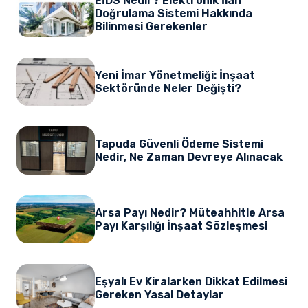
EİDS Nedir? Elektronik İlan
Doğrulama Sistemi Hakkında
Bilinmesi Gerekenler
Yeni İmar Yönetmeliği: İnşaat
Sektöründe Neler Değişti?
Tapuda Güvenli Ödeme Sistemi
Nedir, Ne Zaman Devreye Alınacak
Arsa Payı Nedir? Müteahhitle Arsa
Payı Karşılığı İnşaat Sözleşmesi
Eşyalı Ev Kiralarken Dikkat Edilmesi
Gereken Yasal Detaylar